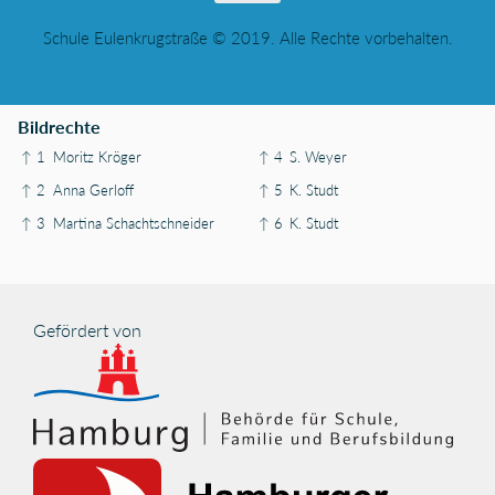
Schule Eulenkrugstraße © 2019. Alle Rechte vorbehalten.
Bildrechte
↑ 1
Moritz Kröger
↑ 4
S. Weyer
↑ 2
Anna Gerloff
↑ 5
K. Studt
↑ 3
Martina Schachtschneider
↑ 6
K. Studt
Gefördert von