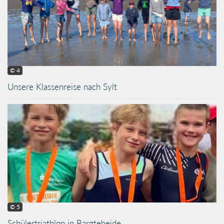
© 4
Unsere Klassenreise nach Sylt
© 5
Schülertriathlon in Bargteheide