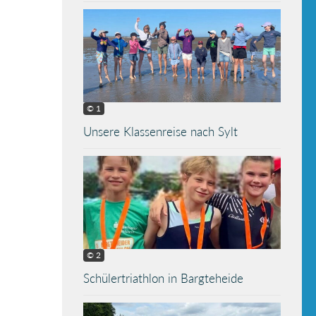
© 1
Unsere Klassenreise nach Sylt
© 2
Schülertriathlon in Bargteheide