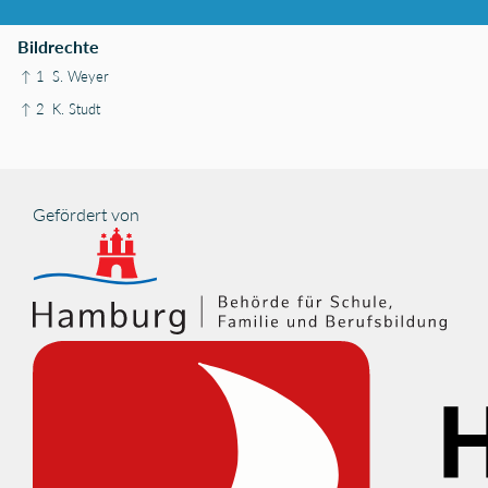
Bildrechte
↑ 1
S. Weyer
↑ 2
K. Studt
Gefördert von