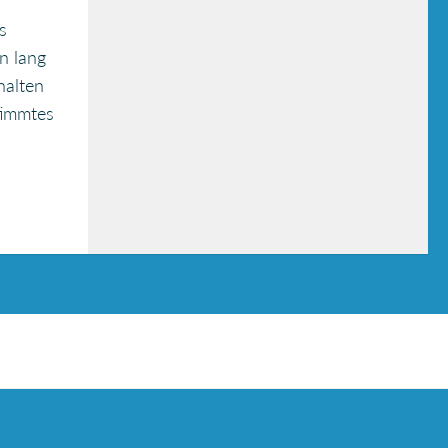
s
n lang
halten
timmtes