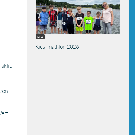
© 3
Kids-Triathlon 2026
aklit,
nzen
Wert