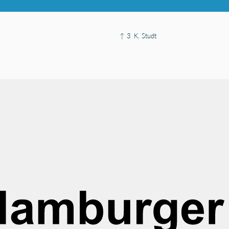
↑ 3
K. Studt